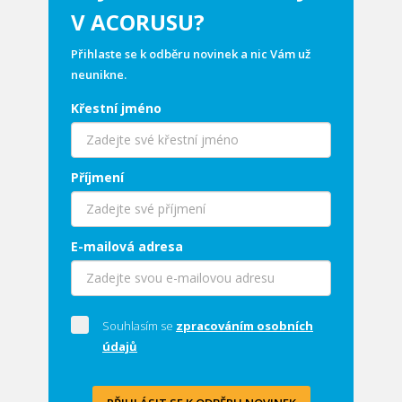
V ACORUSU?
Přihlaste se k odběru novinek a nic Vám už
neunikne.
Křestní jméno
Příjmení
E-mailová adresa
Souhlasím se
zpracováním osobních
údajů