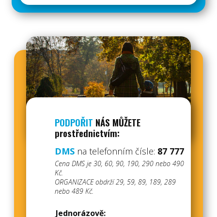
PODPOŘIT
NÁS MŮŽETE
prostřednictvím:
DMS
na telefonním čísle:
87 777
Cena DMS je 30, 60, 90, 190, 290 nebo 490
Kč.
ORGANIZACE obdrží 29, 5​9, 89, 189, 289
nebo 489 Kč.
Jednorá​zově: