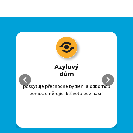
Azylový
dům
v 
poskytuje přechodné bydlení a odbornou
pomoc směřující k životu bez násilí