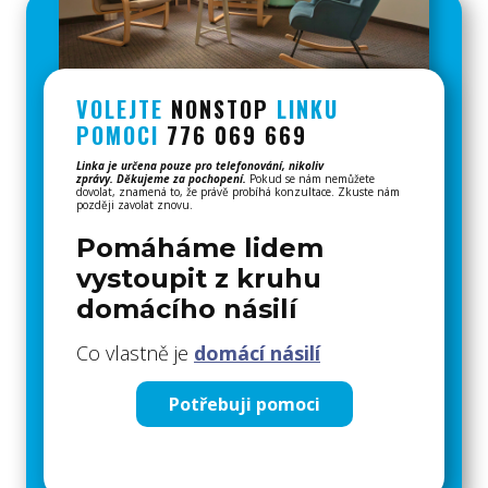
VOLEJTE
NONSTOP
LINKU
POMOCI
776 069 669
Linka je určena
pouze pro telefonování, nik
oliv
zprávy. Děkujeme za pochopení.
Pokud se nám nemůžete
dovolat, znamená to, že právě probíhá konzultace. Zkuste nám
později zavolat znovu.
Pomáháme lidem
vystoupit z kruhu
domácího násilí
Co vlastně je
domácí násilí
Potřebuji pomoci