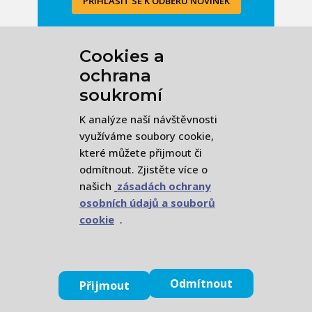
PŘIHLÁSIT SE K ODBĚRU NOVINEK
​Cookies a
ochrana
soukromí
​K analýze naší návštěvnosti
ZÁSADY ZPRACOVÁNÍ OSOBNÍCH ÚDAJŮ
využíváme soubory cookie,
které můžete přijmout či
ZÁSADY OCHRANY OSOBNÍCH ÚDAJŮ
odmítnout. Zjistěte více o
našich
zásadách ochrany
osobních údajů a souborů
cookie
.
ACORUS, z. ú. (2026) /
Kontakt
Odmítnout
Přijmout