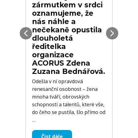
zármutkem v srdci
oznamujeme, že
nás náhle a
nečekaně opustila
dlouholetá
ředitelka
organizace
ACORUS Zdena
Zuzana Bednářová.
Odešla v ní opravdová
renesanční osobnost – žena
mnoha tváří, obrovských
schopností a talentů, které vše,
do čeho se pustila, šlo přímo od
…
Číst dále