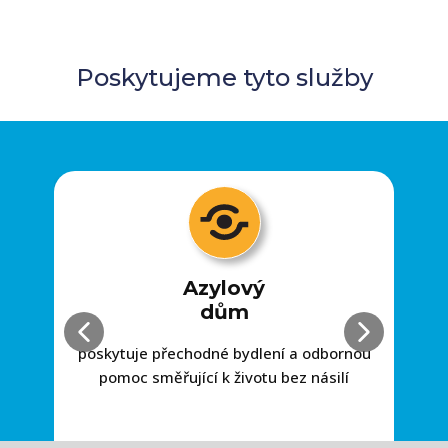
Poskytujeme tyto služby
Azylový
dům
v 
poskytuje přechodné bydlení a odbornou
pomoc směřující k životu bez násilí