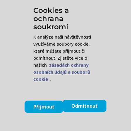
​Cookies a
ochrana
soukromí
​K analýze naší návštěvnosti
ZÁSADY ZPRACOVÁNÍ OSOBNÍCH ÚDAJŮ
využíváme soubory cookie,
které můžete přijmout či
ZÁSADY OCHRANY OSOBNÍCH ÚDAJŮ
odmítnout. Zjistěte více o
našich
zásadách ochrany
osobních údajů a souborů
cookie
.
ACORUS, z. ú. (2026) /
Kontakt
Odmítnout
Přijmout