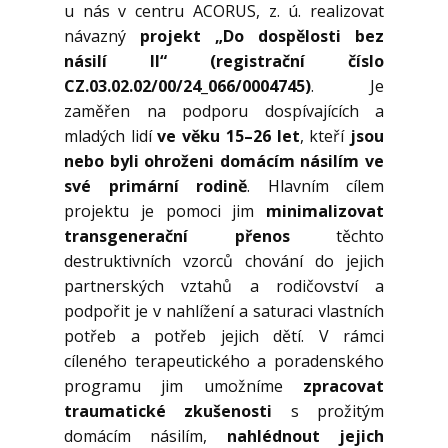
u nás v centru ACORUS, z. ú. realizovat
návazný
projekt „Do dospělosti bez
násilí II“ (registrační číslo
CZ.03.02.02/00/24_066/0004745)
. Je
zaměřen na podporu dospívajících a
mladých lidí
ve věku 15–26 let
, kteří
jsou
nebo byli ohroženi domácím násilím ve
své primární rodině
. Hlavním cílem
projektu je pomoci jim
minimalizovat
transgenerační přenos
těchto
destruktivních vzorců chování do jejich
partnerských vztahů a rodičovství a
podpořit je v nahlížení a saturaci vlastních
potřeb a potřeb jejich dětí. V rámci
cíleného terapeutického a poradenského
programu jim umožníme
zpracovat
traumatické zkušenosti
s prožitým
domácím násilím,
nahlédnout jejich