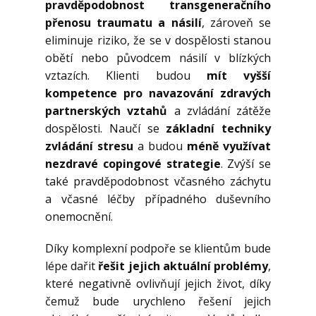
pravděpodobnost transgeneračního
přenosu traumatu a násilí
, zároveň se
eliminuje riziko, že se v dospělosti stanou
obětí nebo původcem násilí v blízkých
vztazích. Klienti budou
mít vyšší
kompetence pro navazování zdravých
partnerských vztahů
a zvládání zátěže
dospělosti. Naučí se
základní techniky
zvládání stresu
a budou
méně využívat
nezdravé copingové strategie
. Zvýší se
také pravděpodobnost včasného záchytu
a včasné léčby případného duševního
onemocnění.
Díky komplexní podpoře se klientům bude
lépe dařit
řešit jejich aktuální problémy
,
které negativně ovlivňují jejich život, díky
čemuž bude urychleno řešení jejich